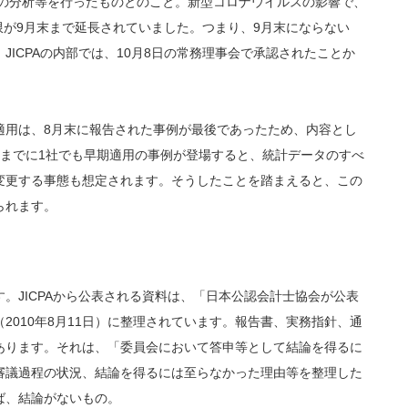
例の分析等を行ったものとのこと。新型コロナウイルスの影響で、
期限が9月末まで延長されていました。つまり、9月末にならない
ICPAの内部では、10月8日の常務理事会で承認されたことか
期適用は、8月末に報告された事例が最後であったため、内容とし
末までに1社でも早期適用の事例が登場すると、統計データのすべ
変更する事態も想定されます。そうしたことを踏まえると、この
られます。
。JICPAから公表される資料は、「日本公認会計士協会が公表
2010年8月11日）に整理されています。報告書、実務指針、通
あります。それは、「委員会において答申等として結論を得るに
審議過程の状況、結論を得るには至らなかった理由等を整理した
ば、結論がないもの。