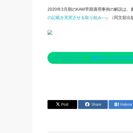
2020年3月期のKAM早期適用事例の解説は、
の記載を充実させる取り組み―
』（同文舘出
クリックして、『事例からみるKA
Post
Share
Hatena