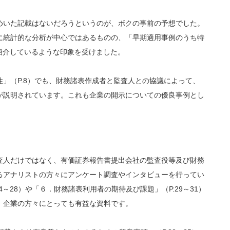
めいた記載はないだろうというのが、ボクの事前の予想でした。
に統計的な分析が中心ではあるものの、「早期適用事例のうち特
を紹介しているような印象を受けました。
」（P.8）でも、財務諸表作成者と監査人との協議によって、
が説明されています。これも企業の開示についての優良事例とし
査人だけではなく、有価証券報告書提出会社の監査役等及び財務
るアナリストの方々にアンケート調査やインタビューを行ってい
～28）や「６．財務諸表利用者の期待及び課題」（P.29～31）
、企業の方々にとっても有益な資料です。