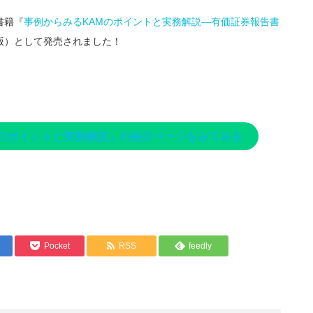
書籍『
事例からみるKAMのポイントと実務解説―有価証券報告書
版）として発売されました！
Mのポイントと実務解説』の紹介ページをみてみる
Pocket
RSS
feedly