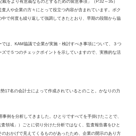
載をより有意義なものとするための留意事項」（P.32～35）
する監査人や企業の方々にとって役立つ内容が含まれています。ボク
の中で何度も繰り返して強調してきたとおり、早期の段階から協
ーでは、KAM協議で企業が実施・検討すべき事項について、３つ
ーズで５つのチェックポイントを示していますので、実務的な活
、総勢17名の会計士によって作成されているとのこと。かなりの力
適用事例を分析してきました。ひとりですべてを手掛けたことで、
う「監査領域」）ごとに切り分けた分析ではなく、監査報告書をひと
そのおかげで見えてくるものがあったため、企業の開示のあり方