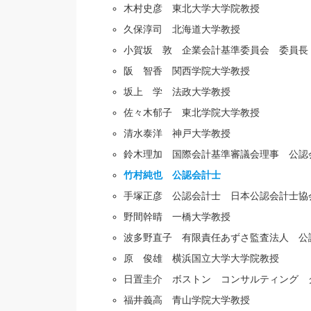
木村史彦 東北大学大学院教授
久保淳司 北海道大学教授
小賀坂 敦 企業会計基準委員会 委員長
阪 智香 関西学院大学教授
坂上 学 法政大学教授
佐々木郁子 東北学院大学教授
清水泰洋 神戸大学教授
鈴木理加 国際会計基準審議会理事 公認
竹村純也 公認会計士
手塚正彦 公認会計士 日本公認会計士協
野間幹晴 一橋大学教授
波多野直子 有限責任あずさ監査法人 公
原 俊雄 横浜国立大学大学院教授
日置圭介 ボストン コンサルティング 
福井義高 青山学院大学教授