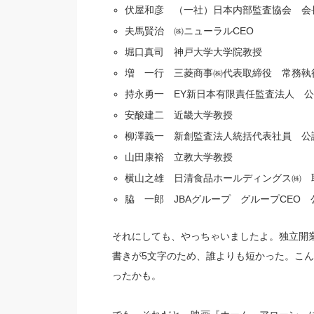
伏屋和彦 （一社）日本内部監査協会 会
夫馬賢治 ㈱ニューラルCEO
堀口真司 神戸大学大学院教授
増 一行 三菱商事㈱代表取締役 常務執
持永勇一 EY新日本有限責任監査法人 
安酸建二 近畿大学教授
柳澤義一 新創監査法人統括代表社員 公
山田康裕 立教大学教授
横山之雄 日清食品ホールディングス㈱ 
脇 一郎 JBAグループ グループCEO
それにしても、やっちゃいましたよ。独立開
書きが5文字のため、誰よりも短かった。こ
ったかも。