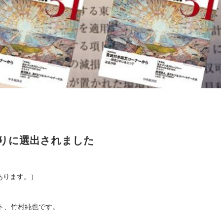
とりに選出されました
があります。）
ト、竹村純也です。