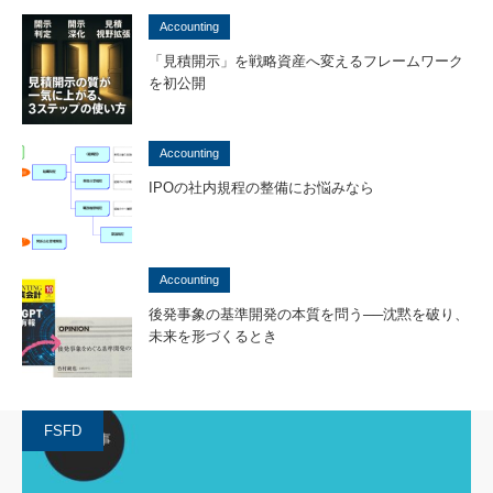
Accounting
「見積開示」を戦略資産へ変えるフレームワーク
を初公開
Accounting
IPOの社内規程の整備にお悩みなら
Accounting
後発事象の基準開発の本質を問う──沈黙を破り、
未来を形づくるとき
FSFD