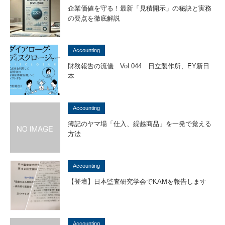
企業価値を守る！最新「見積開示」の秘訣と実務
の要点を徹底解説
Accounting
財務報告の流儀 Vol.044 日立製作所、EY新日
本
Accounting
簿記のヤマ場「仕入、繰越商品」を一発で覚える
方法
Accounting
【登壇】日本監査研究学会でKAMを報告します
Accounting