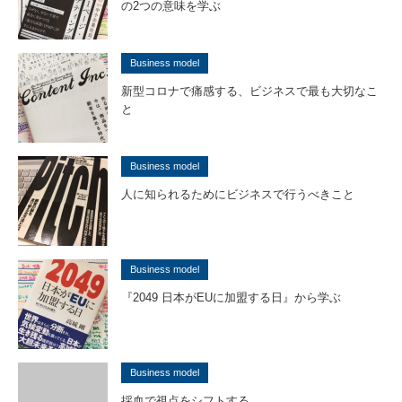
の2つの意味を学ぶ
Business model
新型コロナで痛感する、ビジネスで最も大切なこ
と
Business model
人に知られるためにビジネスで行うべきこと
Business model
『2049 日本がEUに加盟する日』から学ぶ
Business model
採血で視点をシフトする