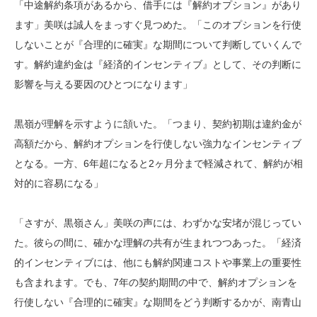
「中途解約条項があるから、借手には『解約オプション』があり
ます」美咲は誠人をまっすぐ見つめた。「このオプションを行使
しないことが『合理的に確実』な期間について判断していくんで
す。解約違約金は『経済的インセンティブ』として、その判断に
影響を与える要因のひとつになります」
黒嶺が理解を示すように頷いた。「つまり、契約初期は違約金が
高額だから、解約オプションを行使しない強力なインセンティブ
となる。一方、6年超になると2ヶ月分まで軽減されて、解約が相
対的に容易になる」
「さすが、黒嶺さん」美咲の声には、わずかな安堵が混じってい
た。彼らの間に、確かな理解の共有が生まれつつあった。「経済
的インセンティブには、他にも解約関連コストや事業上の重要性
も含まれます。でも、7年の契約期間の中で、解約オプションを
行使しない『合理的に確実』な期間をどう判断するかが、南青山