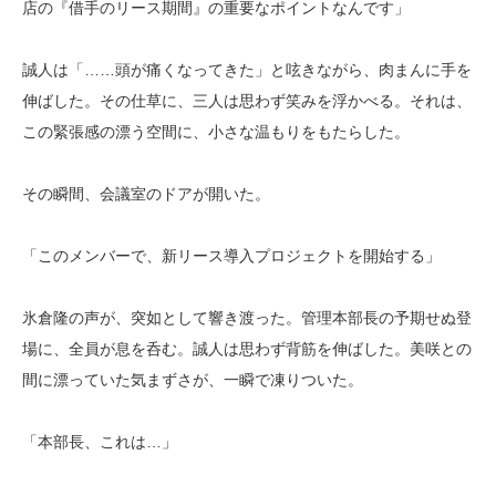
店の『借手のリース期間』の重要なポイントなんです」
誠人は「……頭が痛くなってきた」と呟きながら、肉まんに手を
伸ばした。その仕草に、三人は思わず笑みを浮かべる。それは、
この緊張感の漂う空間に、小さな温もりをもたらした。
その瞬間、会議室のドアが開いた。
「このメンバーで、新リース導入プロジェクトを開始する」
氷倉隆の声が、突如として響き渡った。管理本部長の予期せぬ登
場に、全員が息を呑む。誠人は思わず背筋を伸ばした。美咲との
間に漂っていた気まずさが、一瞬で凍りついた。
「本部長、これは…」