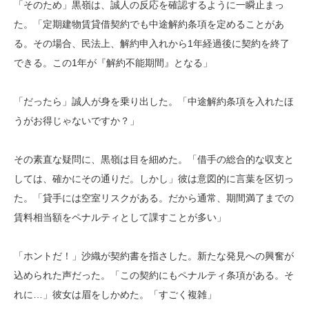
「そのため」黒嶺は、誠人の反応を確認するように一瞬止まっ
た。「定期建物賃貸借契約でも中途解約条項を定めることがあ
る。その場合、民法上、解約申入れから1年経過後に契約を終了
できる。この1年が『解約不能期間』となる」
「だったら」誠人が身を乗り出した。「中途解約条項を入れたほ
うがお得じゃないですか？」
その素直な疑問に、黒嶺は目を細めた。「借手の総合的な収支と
しては、確かにその通りだ。しかし」彼は意図的に言葉を区切っ
た。「貸手には空室リスクがある。だから通常、期間満了までの
賃料相当額をペナルティとして課すことが多い」
「ホントだ！」沙織が契約書を指さした。新たな発見への興奮が
込められた声だった。「この契約にもペナルティ条項がある。そ
れに…」彼女は眉をしかめた。「すごく複雑」