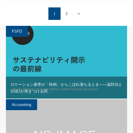
1
2
»
FSFD
ロケーション基準が「特例」からこぼれ落ちるとき――温対法と
SSBJが突きつける同…
Accounting