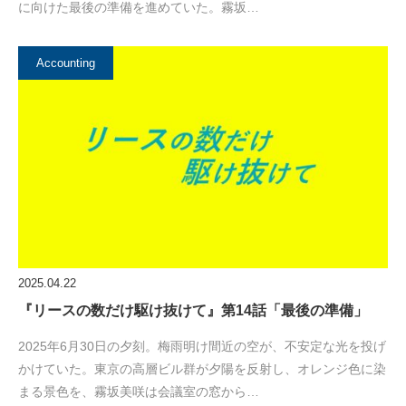
に向けた最後の準備を進めていた。霧坂…
Accounting
2025.04.22
『リースの数だけ駆け抜けて』第14話「最後の準備」
2025年6月30日の夕刻。梅雨明け間近の空が、不安定な光を投げ
かけていた。東京の高層ビル群が夕陽を反射し、オレンジ色に染
まる景色を、霧坂美咲は会議室の窓から…