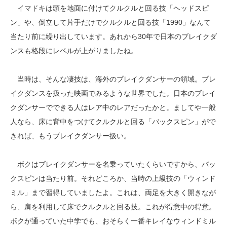
イマドキは頭を地面に付けてクルクルと回る技「ヘッドスピ
ン」や、倒立して片手だけでクルクルと回る技「1990」なんて
当たり前に繰り出しています。あれから30年で日本のブレイクダ
ンスも格段にレベルが上がりましたね。
当時は、そんな凄技は、海外のブレイクダンサーの領域。ブレ
イクダンスを扱った映画でみるような世界でした。日本のブレイ
クダンサーでできる人はレア中のレアだったかと。ましてや一般
人なら、床に背中をつけてクルクルと回る「バックスピン」がで
きれば、もうブレイクダンサー扱い。
ボクはブレイクダンサーを名乗っていたくらいですから、バッ
クスピンは当たり前。それどころか、当時の上級技の「ウィンド
ミル」まで習得していましたよ。これは、両足を大きく開きなが
ら、肩を利用して床でクルクルと回る技。これが得意中の得意。
ボクが通っていた中学でも、おそらく一番キレイなウィンドミル