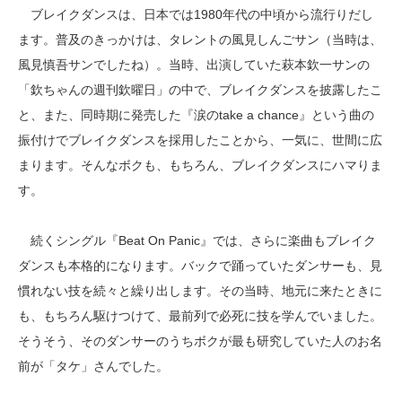
ブレイクダンスは、日本では1980年代の中頃から流行りだし
ます。普及のきっかけは、タレントの風見しんごサン（当時は、
風見慎吾サンでしたね）。当時、出演していた萩本欽一サンの
「欽ちゃんの週刊欽曜日」の中で、ブレイクダンスを披露したこ
と、また、同時期に発売した『涙のtake a chance』という曲の
振付けでブレイクダンスを採用したことから、一気に、世間に広
まります。そんなボクも、もちろん、ブレイクダンスにハマりま
す。
続くシングル『Beat On Panic』では、さらに楽曲もブレイク
ダンスも本格的になります。バックで踊っていたダンサーも、見
慣れない技を続々と繰り出します。その当時、地元に来たときに
も、もちろん駆けつけて、最前列で必死に技を学んでいました。
そうそう、そのダンサーのうちボクが最も研究していた人のお名
前が「タケ」さんでした。