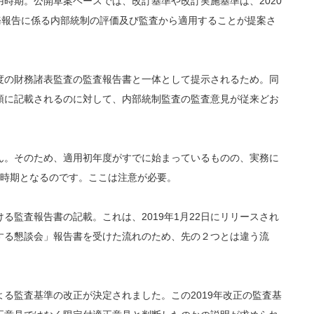
時期。公開草案ベースでは、改訂基準や改訂実施基準は、2020
務報告に係る内部統制の評価及び監査から適用することが提案さ
の財務諸表監査の監査報告書と一体として提示されるため。同
頭に記載されるのに対して、内部統制監査の監査意見が従来どお
。そのため、適用初年度がすでに始まっているものの、実務に
用時期となるのです。ここは注意が必要。
監査報告書の記載。これは、2019年1月22日にリリースされ
する懇談会」報告書を受けた流れのため、先の２つとは違う流
る監査基準の改正が決定されました。この2019年改正の監査基