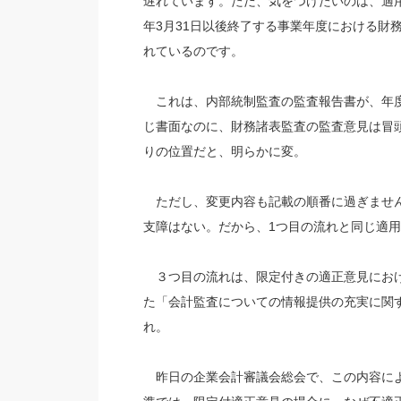
遅れています。ただ、気をつけたいのは、適用
年3月31日以後終了する事業年度における財
れているのです。
これは、内部統制監査の監査報告書が、年度
じ書面なのに、財務諸表監査の監査意見は冒
りの位置だと、明らかに変。
ただし、変更内容も記載の順番に過ぎません
支障はない。だから、1つ目の流れと同じ適
３つ目の流れは、限定付きの適正意見における
た「会計監査についての情報提供の充実に関
れ。
昨日の企業会計審議会総会で、この内容によ