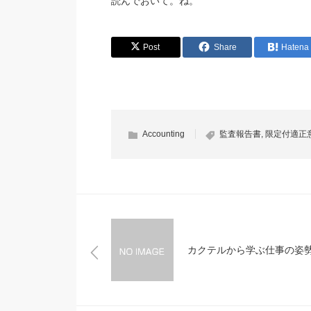
読んでおいて。ね。
Post
Share
Hatena
Accounting
監査報告書
,
限定付適正
カクテルから学ぶ仕事の姿