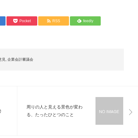
Pocket
RSS
feedly
意見
,
企業会計審議会
周りの人と見える景色が変わ
勢
る、たったひとつのこと