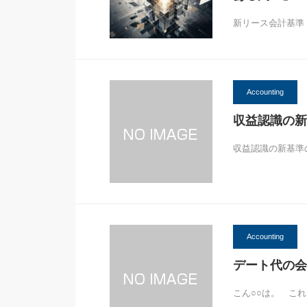
新リース会計基準「
Accounting
収益認識の新
収益認識の新基準
Accounting
デート代の会
こん○○は。 こ