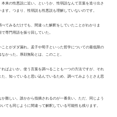
、本来の性悪説に近い。というか、性弱説なんて言葉を造り出さ
います。つまり、性弱説も性悪説も理解していないのです。
調べてみるだけでも、間違った解釈をしていたことがわかりま
顔で専門用語を振り回していた。
いことがダダ漏れ。孟子や荀子といった哲学についての最低限の
はなかった。厚顔無恥とは、このこと。
すればよいか。使う言葉を調べることも一つの方法ですが、それ
また、知っていると思い込んでいるため、調べてみようとさえ思
なか難しい。誰かから指摘されるのが一番良い。ただ、同じよう
ついても同じように間違って解釈している可能性も残ります。