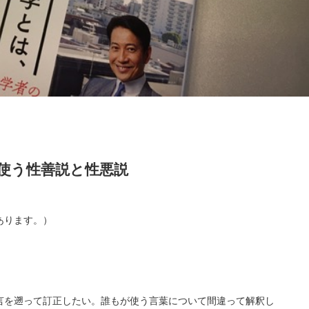
使う性善説と性悪説
があります。）
言を遡って訂正したい。誰もが使う言葉について間違って解釈し