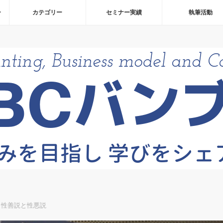
ー
カテゴリー
セミナー実績
執筆活動
う性善説と性悪説