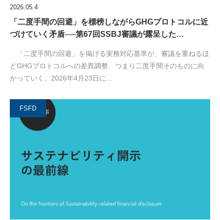
2026.05.4
「二度手間の回避」を標榜しながらGHGプロトコルに近
づけていく矛盾──第67回SSBJ審議が露呈した…
「二度手間の回避」を掲げる実務対応基準が、審議を重ねるほ
どGHGプロトコルへの差異調整、つまり二度手間そのものに向
かっていく。2026年4月23日に…
FSFD