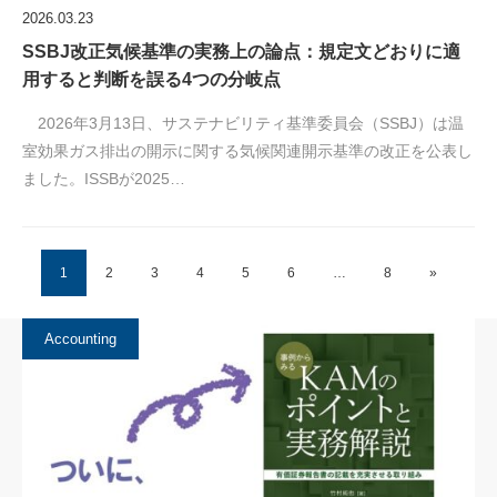
2026.03.23
SSBJ改正気候基準の実務上の論点：規定文どおりに適
用すると判断を誤る4つの分岐点
2026年3月13日、サステナビリティ基準委員会（SSBJ）は温
室効果ガス排出の開示に関する気候関連開示基準の改正を公表し
ました。ISSBが2025…
1
2
3
4
5
6
…
8
»
Accounting