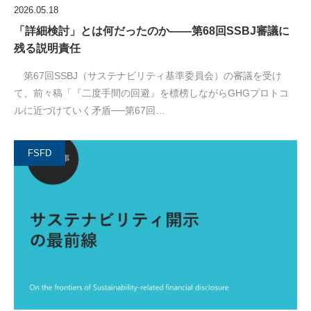
2026.05.18
「詳細検討」とは何だったのか——第68回SSBJ審議に
残る説明責任
第67回SSBJ（サステナビリティ基準委員会）の審議を受け
て、前々稿「『二度手間の回避』を標榜しながらGHGプロトコ
ルに近づけていく矛盾──第67回…
FSFD