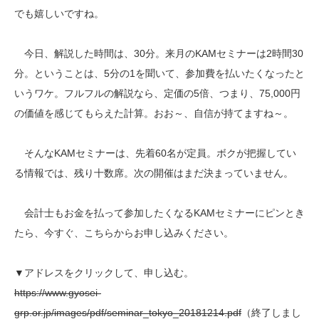
でも嬉しいですね。
今日、解説した時間は、30分。来月のKAMセミナーは2時間30
分。ということは、5分の1を聞いて、参加費を払いたくなったと
いうワケ。フルフルの解説なら、定価の5倍、つまり、75,000円
の価値を感じてもらえた計算。おお～、自信が持てますね～。
そんなKAMセミナーは、先着60名が定員。ボクが把握してい
る情報では、残り十数席。次の開催はまだ決まっていません。
会計士もお金を払って参加したくなるKAMセミナーにピンとき
たら、今すぐ、こちらからお申し込みください。
▼アドレスをクリックして、申し込む。
https://www.gyosei-
grp.or.jp/images/pdf/seminar_tokyo_20181214.pdf
（終了しまし