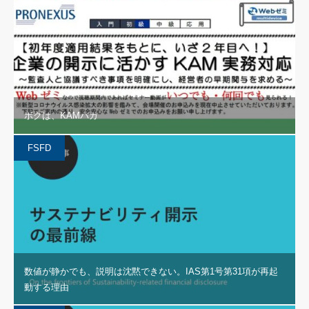
ボクは、KAMバカ
FSFD
数値が静かでも、説明は沈黙できない。IAS第1号第31項が再起
動する理由